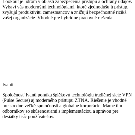
Lookout je lídrom v oblasti zabezpečenia prístupu a ochrany údajov.
Vybaví vás modernými technológiami, ktoré zjednodušujú prístup,
zvyšujú produktivitu zamestnancov a znižujú bezpečnostné riziká
vašej organizácie. Vhodné pre hybridné pracovné riešenia.
Ivanti
Spoločnosť Ivanti ponúka špičkovú technológiu tradičnej siete VPN
(Pulse Secure) aj moderného prístupu ZTNA. Riešenie je vhodné
pre stredne veľké spoločnosti a globálne korporácie. Máme tím
odborníkov so skúsenosťami s implementáciou a správou pre
desiatky tisíc používateľov.