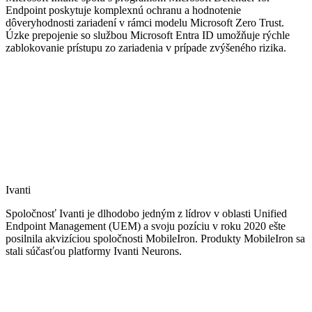
Endpoint poskytuje komplexnú ochranu a hodnotenie
dôveryhodnosti zariadení v rámci modelu Microsoft Zero Trust.
Úzke prepojenie so službou Microsoft Entra ID umožňuje rýchle
zablokovanie prístupu zo zariadenia v prípade zvýšeného rizika.
Ivanti
Spoločnosť Ivanti je dlhodobo jedným z lídrov v oblasti Unified
Endpoint Management (UEM) a svoju pozíciu v roku 2020 ešte
posilnila akvizíciou spoločnosti MobileIron. Produkty MobileIron sa
stali súčasťou platformy Ivanti Neurons.