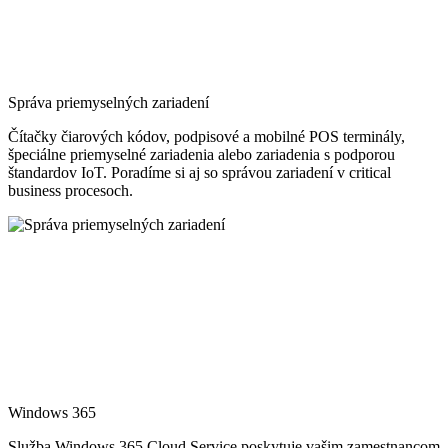
Správa priemyselných zariadení
Čítačky čiarových kódov, podpisové a mobilné POS terminály,
špeciálne priemyselné zariadenia alebo zariadenia s podporou
štandardov IoT. Poradíme si aj so správou zariadení v critical
business procesoch.
Windows 365
Služba Windows 365 Cloud Service poskytuje vašim zamestnancom