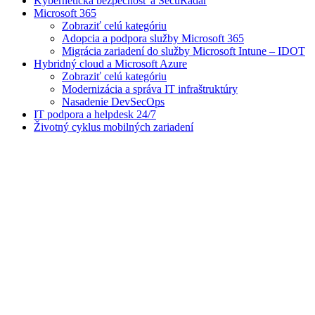
Kybernetická bezpečnosť a SecuRadar
Microsoft 365
Zobraziť celú kategóriu
Adopcia a podpora služby Microsoft 365
Migrácia zariadení do služby Microsoft Intune – IDOT
Hybridný cloud a Microsoft Azure
Zobraziť celú kategóriu
Modernizácia a správa IT infraštruktúry
Nasadenie DevSecOps
IT podpora a helpdesk 24/7
Životný cyklus mobilných zariadení