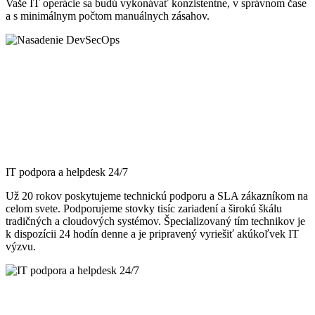
Vaše IT operácie sa budú vykonávať konzistentne, v správnom čase
a s minimálnym počtom manuálnych zásahov.
IT podpora a helpdesk 24/7
Už 20 rokov poskytujeme technickú podporu a SLA zákazníkom na
celom svete. Podporujeme stovky tisíc zariadení a širokú škálu
tradičných a cloudových systémov. Špecializovaný tím technikov je
k dispozícii 24 hodín denne a je pripravený vyriešiť akúkoľvek IT
výzvu.