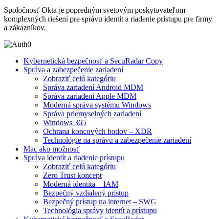
Spoločnosť Okta je popredným svetovým poskytovateľom
komplexných riešení pre správu identít a riadenie prístupu pre firmy
a zákazníkov.
Kybernetická bezpečnosť a SecuRadar Copy
Správa a zabezpečenie zariadení
Zobraziť celú kategóriu
Správa zariadení Android MDM
Správa zariadení Apple MDM
Moderná správa systému Windows
Správa priemyselných zariadení
Windows 365
Ochrana koncových bodov – XDR
Technológie na správu a zabezpečenie zariadení
Mac ako možnosť
Správa identít a riadenie prístupu
Zobraziť celú kategóriu
Zero Trust koncept
Moderná identita – IAM
Bezpečný vzdialený prístup
Bezpečný prístup na internet – SWG
Technológia správy identít a prístupu