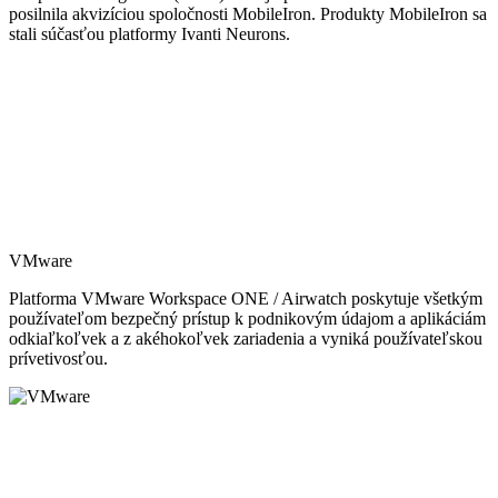
posilnila akvizíciou spoločnosti MobileIron. Produkty MobileIron sa
stali súčasťou platformy Ivanti Neurons.
VMware
Platforma VMware Workspace ONE / Airwatch poskytuje všetkým
používateľom bezpečný prístup k podnikovým údajom a aplikáciám
odkiaľkoľvek a z akéhokoľvek zariadenia a vyniká používateľskou
prívetivosťou.