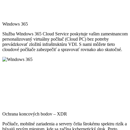
Windows 365
Služba Windows 365 Cloud Service poskytuje vašim zamestnancom
personalizovaný virtuálny počítač (Cloud PC) bez potreby
prevádzkovať zložitú infraštruktúru VDI. S nami môžete tieto
cloudové počítače zabezpečiť a spravovať rovnako ako skutočné.
Ochrana koncových bodov – XDR
Počítače, mobilné zariadenia a servery čelia širokému spektru rizík a
bývajú prvým miestom, kde sa začína kybernetický útok. Preto