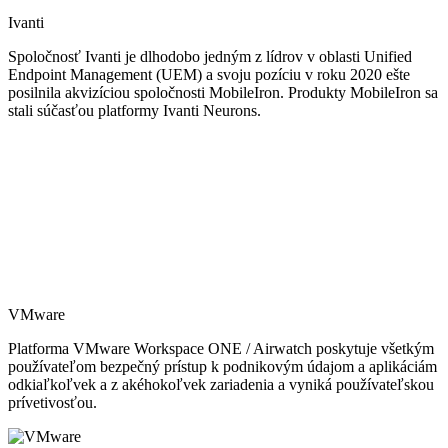
Ivanti
Spoločnosť Ivanti je dlhodobo jedným z lídrov v oblasti Unified
Endpoint Management (UEM) a svoju pozíciu v roku 2020 ešte
posilnila akvizíciou spoločnosti MobileIron. Produkty MobileIron sa
stali súčasťou platformy Ivanti Neurons.
VMware
Platforma VMware Workspace ONE / Airwatch poskytuje všetkým
používateľom bezpečný prístup k podnikovým údajom a aplikáciám
odkiaľkoľvek a z akéhokoľvek zariadenia a vyniká používateľskou
prívetivosťou.