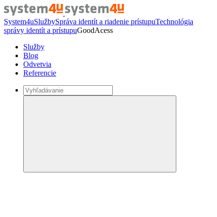
System4u
Služby
Správa identít a riadenie prístupu
Technológia
správy identít a prístupu
GoodAcess
Služby
Blog
Odvetvia
Referencie