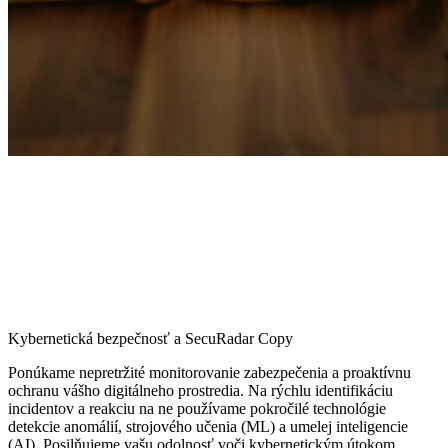
Kybernetická bezpečnosť a SecuRadar Copy
Ponúkame nepretržité monitorovanie zabezpečenia a proaktívnu
ochranu vášho digitálneho prostredia. Na rýchlu identifikáciu
incidentov a reakciu na ne používame pokročilé technológie
detekcie anomálií, strojového učenia (ML) a umelej inteligencie
(AI). Posilňujeme vašu odolnosť voči kybernetickým útokom.