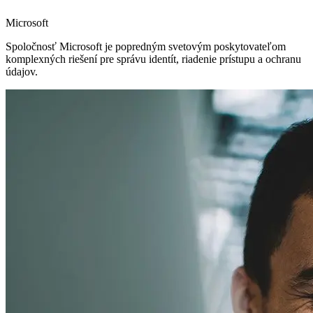
Bezpečný vzdialený prístup
Tradičná VPN (Virtual Private Network) alebo moderný prístup
ZTNA (Zero Trust Network Access). Navrhneme vám optimálne
riešenie na zabezpečenie vzdialeného prístupu k vašim údajom a
aplikáciám.