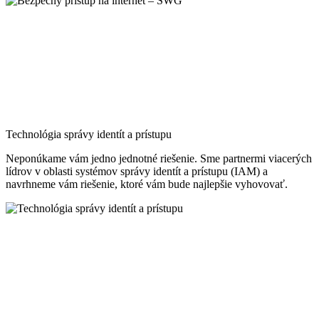
Moderná správa identít a prístupu (IAM) zohráva v dnešnom
digitálnom svete kľúčovú úlohu. Vďaka modernej identite
prepojíme vašich zamestnancov, obchodných partnerov a
zákazníkov a uľahčíme im spoluprácu.
Správa identít a riadenie prístupu
Či už ide o zamestnancov alebo zákazníkov, poskytujeme bezpečnú
správu identít používateľov, jednotný prístup ku všetkým systémom
a aplikáciám, automatizované prideľovanie a správu licencií a ďalšie
súvisiace služby.