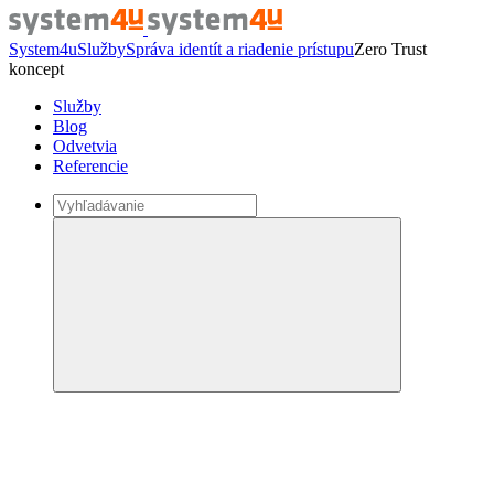
System4u
Služby
Správa identít a riadenie prístupu
Zero Trust
koncept
Služby
Blog
Odvetvia
Referencie