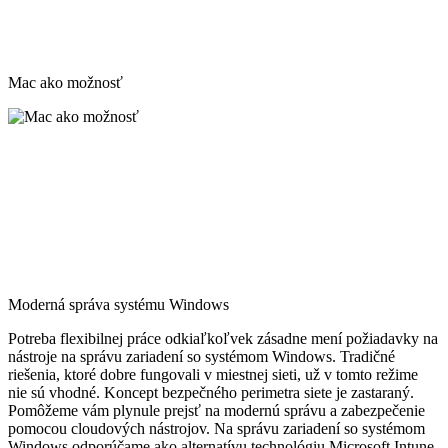
Mac ako možnosť
Moderná správa systému Windows
Potreba flexibilnej práce odkiaľkoľvek zásadne mení požiadavky na
nástroje na správu zariadení so systémom Windows. Tradičné
riešenia, ktoré dobre fungovali v miestnej sieti, už v tomto režime
nie sú vhodné. Koncept bezpečného perimetra siete je zastaraný.
Pomôžeme vám plynule prejsť na modernú správu a zabezpečenie
pomocou cloudových nástrojov. Na správu zariadení so systémom
Windows odporúčame ako alternatívu technológiu Microsoft Intune