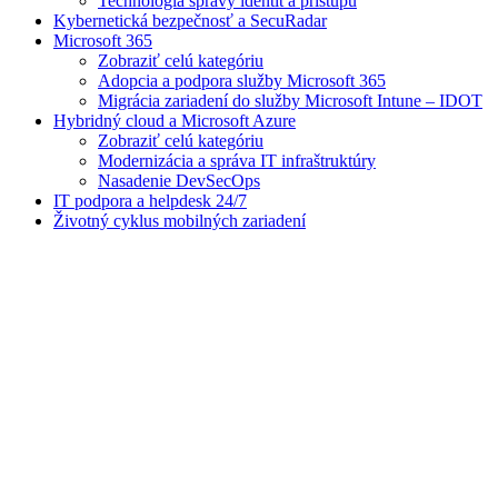
Technológia správy identít a prístupu
Kybernetická bezpečnosť a SecuRadar
Microsoft 365
Zobraziť celú kategóriu
Adopcia a podpora služby Microsoft 365
Migrácia zariadení do služby Microsoft Intune – IDOT
Hybridný cloud a Microsoft Azure
Zobraziť celú kategóriu
Modernizácia a správa IT infraštruktúry
Nasadenie DevSecOps
IT podpora a helpdesk 24/7
Životný cyklus mobilných zariadení