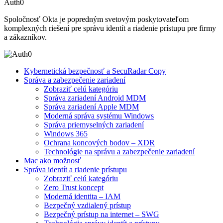
Auth0
Spoločnosť Okta je popredným svetovým poskytovateľom
komplexných riešení pre správu identít a riadenie prístupu pre firmy
a zákazníkov.
Kybernetická bezpečnosť a SecuRadar Copy
Správa a zabezpečenie zariadení
Zobraziť celú kategóriu
Správa zariadení Android MDM
Správa zariadení Apple MDM
Moderná správa systému Windows
Správa priemyselných zariadení
Windows 365
Ochrana koncových bodov – XDR
Technológie na správu a zabezpečenie zariadení
Mac ako možnosť
Správa identít a riadenie prístupu
Zobraziť celú kategóriu
Zero Trust koncept
Moderná identita – IAM
Bezpečný vzdialený prístup
Bezpečný prístup na internet – SWG