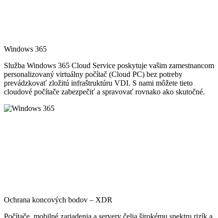
Windows 365
Služba Windows 365 Cloud Service poskytuje vašim zamestnancom
personalizovaný virtuálny počítač (Cloud PC) bez potreby
prevádzkovať zložitú infraštruktúru VDI. S nami môžete tieto
cloudové počítače zabezpečiť a spravovať rovnako ako skutočné.
Ochrana koncových bodov – XDR
Počítače, mobilné zariadenia a servery čelia širokému spektru rizík a