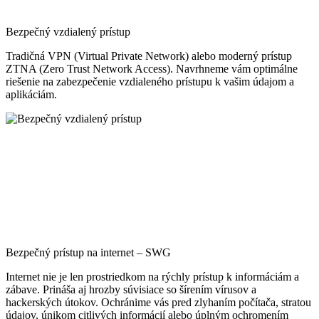
Bezpečný vzdialený prístup
Tradičná VPN (Virtual Private Network) alebo moderný prístup
ZTNA (Zero Trust Network Access). Navrhneme vám optimálne
riešenie na zabezpečenie vzdialeného prístupu k vašim údajom a
aplikáciám.
Bezpečný prístup na internet – SWG
Internet nie je len prostriedkom na rýchly prístup k informáciám a
zábave. Prináša aj hrozby súvisiace so šírením vírusov a
hackerských útokov. Ochránime vás pred zlyhaním počítača, stratou
údajov, únikom citlivých informácií alebo úplným ochromením