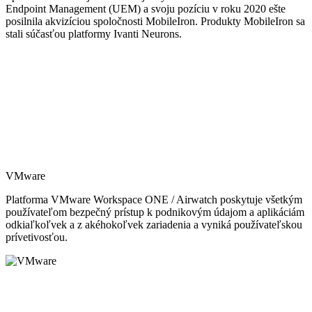
Endpoint Management (UEM) a svoju pozíciu v roku 2020 ešte
posilnila akvizíciou spoločnosti MobileIron. Produkty MobileIron sa
stali súčasťou platformy Ivanti Neurons.
VMware
Platforma VMware Workspace ONE / Airwatch poskytuje všetkým
používateľom bezpečný prístup k podnikovým údajom a aplikáciám
odkiaľkoľvek a z akéhokoľvek zariadenia a vyniká používateľskou
prívetivosťou.