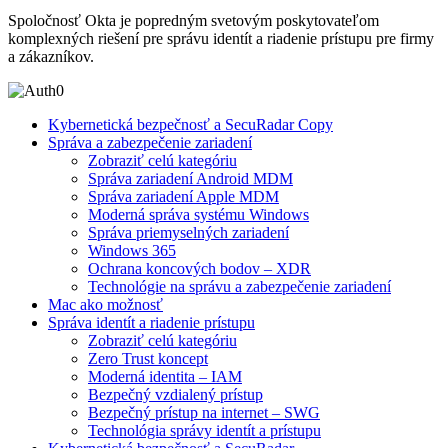
Spoločnosť Okta je popredným svetovým poskytovateľom
komplexných riešení pre správu identít a riadenie prístupu pre firmy
a zákazníkov.
Kybernetická bezpečnosť a SecuRadar Copy
Správa a zabezpečenie zariadení
Zobraziť celú kategóriu
Správa zariadení Android MDM
Správa zariadení Apple MDM
Moderná správa systému Windows
Správa priemyselných zariadení
Windows 365
Ochrana koncových bodov – XDR
Technológie na správu a zabezpečenie zariadení
Mac ako možnosť
Správa identít a riadenie prístupu
Zobraziť celú kategóriu
Zero Trust koncept
Moderná identita – IAM
Bezpečný vzdialený prístup
Bezpečný prístup na internet – SWG
Technológia správy identít a prístupu