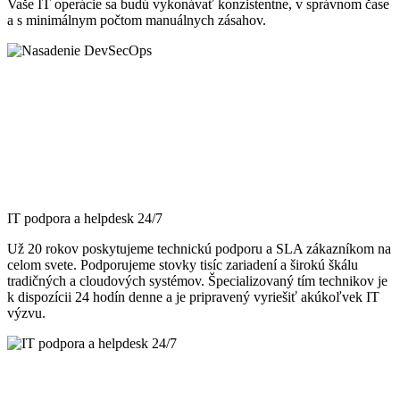
Vaše IT operácie sa budú vykonávať konzistentne, v správnom čase
a s minimálnym počtom manuálnych zásahov.
IT podpora a helpdesk 24/7
Už 20 rokov poskytujeme technickú podporu a SLA zákazníkom na
celom svete. Podporujeme stovky tisíc zariadení a širokú škálu
tradičných a cloudových systémov. Špecializovaný tím technikov je
k dispozícii 24 hodín denne a je pripravený vyriešiť akúkoľvek IT
výzvu.