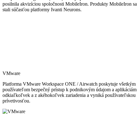
posilnila akvizíciou spoločnosti MobileIron. Produkty MobileIron sa
stali súčasťou platformy Ivanti Neurons.
VMware
Platforma VMware Workspace ONE / Airwatch poskytuje všetkým
používateľom bezpečný prístup k podnikovým údajom a aplikáciám
odkiaľkoľvek a z akéhokoľvek zariadenia a vyniká používateľskou
prívetivosťou.