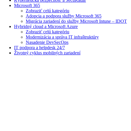
Kybernetická bezpečnosť a SecuRadar
Microsoft 365
Zobraziť celú kategóriu
Adopcia a podpora služby Microsoft 365
Migrácia zariadení do služby Microsoft Intune – IDOT
Hybridný cloud a Microsoft Azure
Zobraziť celú kategóriu
Modernizácia a správa IT infraštruktúry
Nasadenie DevSecOps
IT podpora a helpdesk 24/7
Životný cyklus mobilných zariadení