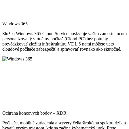
Windows 365
Služba Windows 365 Cloud Service poskytuje vašim zamestnancom
personalizovaný virtuálny počítač (Cloud PC) bez potreby
prevádzkovať zložitú infraštruktúru VDI. S nami môžete tieto
cloudové počítače zabezpečiť a spravovať rovnako ako skutočné.
Ochrana koncových bodov – XDR
Počítače, mobilné zariadenia a servery čelia širokému spektru rizík a
bývajú prvým miestom, kde sa začína kybernetický útok. Preto