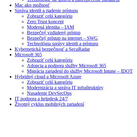
Mac ako možnosť
Správa identít a riadenie prístupu
Zobraziť celú kategóriu
Zero Trust koncept
Moderná identita – IAM
Bezpečný vzdialený prístup
Bezpečný prístup na internet – SWG
Technológia správy identít a prístupu
Kybernetická bezpečnosť a SecuRadar
Microsoft 365
Zobraziť celú kategóriu
Adopcia a podpora služby Microsoft 365
Migrácia zariadení do služby Microsoft Intune – IDOT
Hybridný cloud a Microsoft Azure
Zobraziť celú kategóriu
Modernizácia a správa IT infraštruktúry
Nasadenie DevSecOps
IT podpora a helpdesk 24/7
Životný cyklus mobilných zariadení