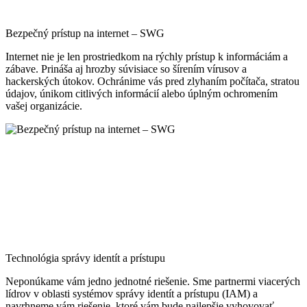
Bezpečný prístup na internet – SWG
Internet nie je len prostriedkom na rýchly prístup k informáciám a
zábave. Prináša aj hrozby súvisiace so šírením vírusov a
hackerských útokov. Ochránime vás pred zlyhaním počítača, stratou
údajov, únikom citlivých informácií alebo úplným ochromením
vašej organizácie.
Technológia správy identít a prístupu
Neponúkame vám jedno jednotné riešenie. Sme partnermi viacerých
lídrov v oblasti systémov správy identít a prístupu (IAM) a
navrhneme vám riešenie, ktoré vám bude najlepšie vyhovovať.