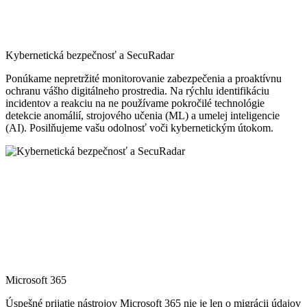
Kybernetická bezpečnosť a SecuRadar
Ponúkame nepretržité monitorovanie zabezpečenia a proaktívnu
ochranu vášho digitálneho prostredia. Na rýchlu identifikáciu
incidentov a reakciu na ne používame pokročilé technológie
detekcie anomálií, strojového učenia (ML) a umelej inteligencie
(AI). Posilňujeme vašu odolnosť voči kybernetickým útokom.
Microsoft 365
Úspešné prijatie nástrojov Microsoft 365 nie je len o migrácii údajov