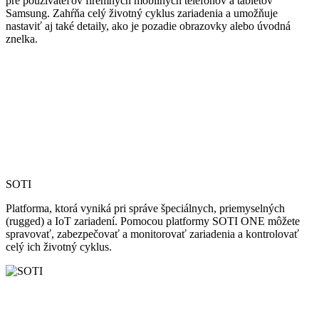
pre používateľov firemných mobilných telefónov a tabletov
Samsung. Zahŕňa celý životný cyklus zariadenia a umožňuje
nastaviť aj také detaily, ako je pozadie obrazovky alebo úvodná
znelka.
SOTI
Platforma, ktorá vyniká pri správe špeciálnych, priemyselných
(rugged) a IoT zariadení. Pomocou platformy SOTI ONE môžete
spravovať, zabezpečovať a monitorovať zariadenia a kontrolovať
celý ich životný cyklus.