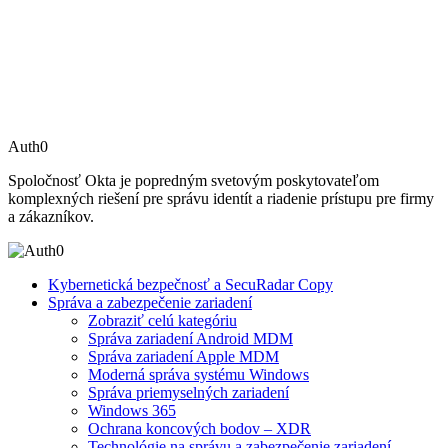
Auth0
Spoločnosť Okta je popredným svetovým poskytovateľom
komplexných riešení pre správu identít a riadenie prístupu pre firmy
a zákazníkov.
Kybernetická bezpečnosť a SecuRadar Copy
Správa a zabezpečenie zariadení
Zobraziť celú kategóriu
Správa zariadení Android MDM
Správa zariadení Apple MDM
Moderná správa systému Windows
Správa priemyselných zariadení
Windows 365
Ochrana koncových bodov – XDR
Technológie na správu a zabezpečenie zariadení