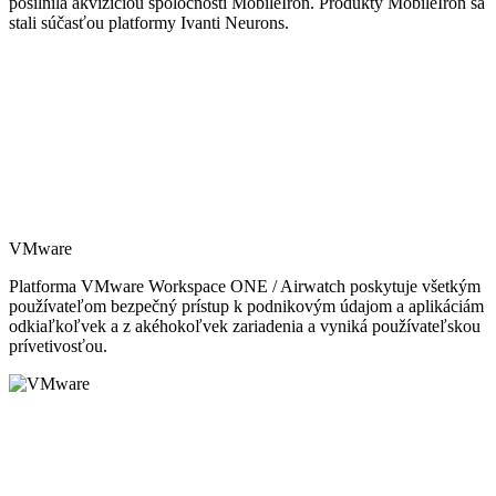
posilnila akvizíciou spoločnosti MobileIron. Produkty MobileIron sa
stali súčasťou platformy Ivanti Neurons.
VMware
Platforma VMware Workspace ONE / Airwatch poskytuje všetkým
používateľom bezpečný prístup k podnikovým údajom a aplikáciám
odkiaľkoľvek a z akéhokoľvek zariadenia a vyniká používateľskou
prívetivosťou.