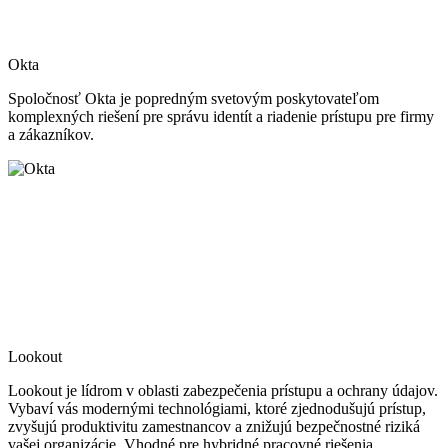
Okta
Spoločnosť Okta je popredným svetovým poskytovateľom
komplexných riešení pre správu identít a riadenie prístupu pre firmy
a zákazníkov.
Lookout
Lookout je lídrom v oblasti zabezpečenia prístupu a ochrany údajov.
Vybaví vás modernými technológiami, ktoré zjednodušujú prístup,
zvyšujú produktivitu zamestnancov a znižujú bezpečnostné riziká
vašej organizácie. Vhodné pre hybridné pracovné riešenia.