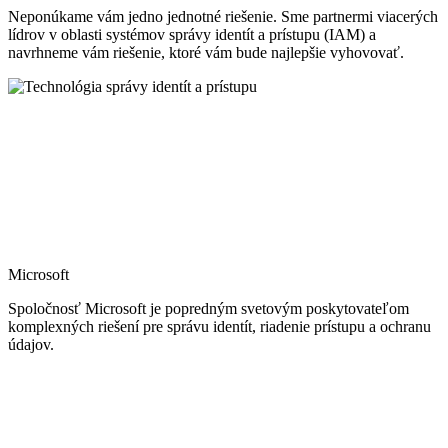
Lookout
Spoločnosť Lookout je priekopníkom v oblasti zabezpečenia
mobilných platforiem. Odhaľuje rôzne kybernetické útoky a
phishing a chráni mobilné zariadenia so systémami Android, iOS a
ChromeOS.