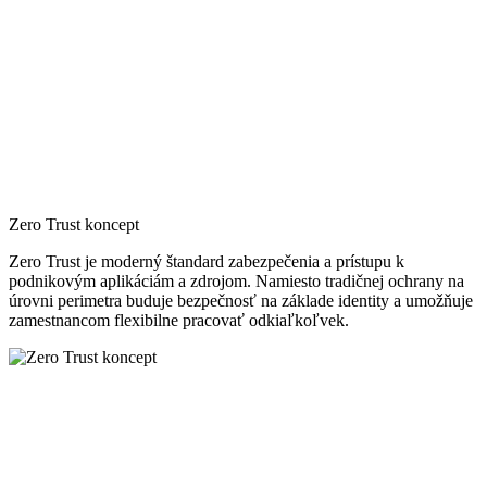
Jamf
Jedinečná platforma vyvinutá špeciálne pre zariadenia a operačné
systémy Apple. Používa ho viac ako 70 000 spoločností, škôl a
nemocníc. Po 20 rokoch na trhu toto riešenie spravuje a zabezpečuje
zariadenia Apple v najväčších a najúspešnejších spoločnostiach na
svete.
Samsung Knox
Nekompromisné riešenie na pokročilú ochranu údajov a súkromia
pre používateľov firemných mobilných telefónov a tabletov
Samsung. Zahŕňa celý životný cyklus zariadenia a umožňuje
nastaviť aj také detaily, ako je pozadie obrazovky alebo úvodná