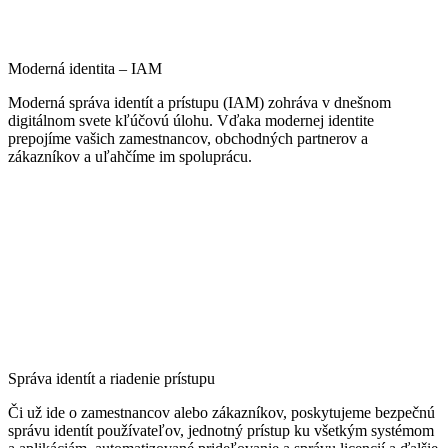
znelka.
SOTI
Platforma, ktorá vyniká pri správe špeciálnych, priemyselných
(rugged) a IoT zariadení. Pomocou platformy SOTI ONE môžete
spravovať, zabezpečovať a monitorovať zariadenia a kontrolovať
celý ich životný cyklus.