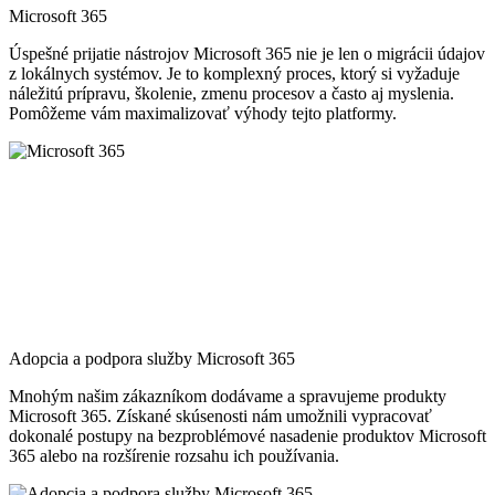
Moderná identita – IAM
Moderná správa identít a prístupu (IAM) zohráva v dnešnom
digitálnom svete kľúčovú úlohu. Vďaka modernej identite
prepojíme vašich zamestnancov, obchodných partnerov a
zákazníkov a uľahčíme im spoluprácu.
Správa identít a riadenie prístupu