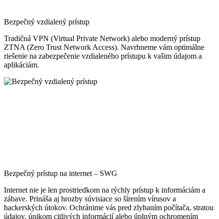
Bezpečný vzdialený prístup
Tradičná VPN (Virtual Private Network) alebo moderný prístup
ZTNA (Zero Trust Network Access). Navrhneme vám optimálne
riešenie na zabezpečenie vzdialeného prístupu k vašim údajom a
aplikáciám.
Bezpečný prístup na internet – SWG
Internet nie je len prostriedkom na rýchly prístup k informáciám a
zábave. Prináša aj hrozby súvisiace so šírením vírusov a
hackerských útokov. Ochránime vás pred zlyhaním počítača, stratou
údajov, únikom citlivých informácií alebo úplným ochromením