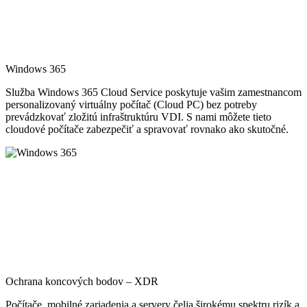
Windows 365
Služba Windows 365 Cloud Service poskytuje vašim zamestnancom
personalizovaný virtuálny počítač (Cloud PC) bez potreby
prevádzkovať zložitú infraštruktúru VDI. S nami môžete tieto
cloudové počítače zabezpečiť a spravovať rovnako ako skutočné.
Ochrana koncových bodov – XDR
Počítače, mobilné zariadenia a servery čelia širokému spektru rizík a