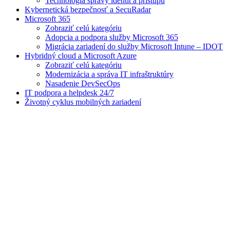
Technológia správy identít a prístupu
Kybernetická bezpečnosť a SecuRadar
Microsoft 365
Zobraziť celú kategóriu
Adopcia a podpora služby Microsoft 365
Migrácia zariadení do služby Microsoft Intune – IDOT
Hybridný cloud a Microsoft Azure
Zobraziť celú kategóriu
Modernizácia a správa IT infraštruktúry
Nasadenie DevSecOps
IT podpora a helpdesk 24/7
Životný cyklus mobilných zariadení