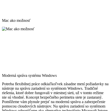
Mac ako možnosť
Moderná správa systému Windows
Potreba flexibilnej práce odkiaľkoľvek zásadne mení požiadavky na
nástroje na správu zariadení so systémom Windows. Tradičné
riešenia, ktoré dobre fungovali v miestnej sieti, už v tomto režime
nie sú vhodné. Koncept bezpečného perimetra siete je zastaraný.
Pomôžeme vám plynule prejsť na modernú správu a zabezpečenie
pomocou cloudových nástrojov. Na správu zariadení so systémom
Windows odporúčame ako alternatívu technológiu Microsoft Intune