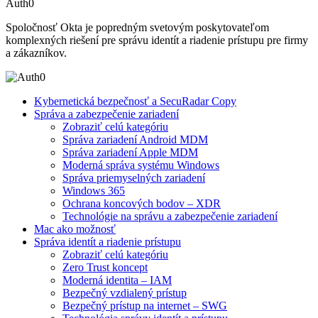
Auth0
Spoločnosť Okta je popredným svetovým poskytovateľom
komplexných riešení pre správu identít a riadenie prístupu pre firmy
a zákazníkov.
Kybernetická bezpečnosť a SecuRadar Copy
Správa a zabezpečenie zariadení
Zobraziť celú kategóriu
Správa zariadení Android MDM
Správa zariadení Apple MDM
Moderná správa systému Windows
Správa priemyselných zariadení
Windows 365
Ochrana koncových bodov – XDR
Technológie na správu a zabezpečenie zariadení
Mac ako možnosť
Správa identít a riadenie prístupu
Zobraziť celú kategóriu
Zero Trust koncept
Moderná identita – IAM
Bezpečný vzdialený prístup
Bezpečný prístup na internet – SWG