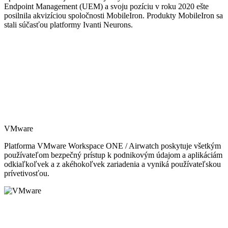
Endpoint Management (UEM) a svoju pozíciu v roku 2020 ešte
posilnila akvizíciou spoločnosti MobileIron. Produkty MobileIron sa
stali súčasťou platformy Ivanti Neurons.
VMware
Platforma VMware Workspace ONE / Airwatch poskytuje všetkým
používateľom bezpečný prístup k podnikovým údajom a aplikáciám
odkiaľkoľvek a z akéhokoľvek zariadenia a vyniká používateľskou
prívetivosťou.