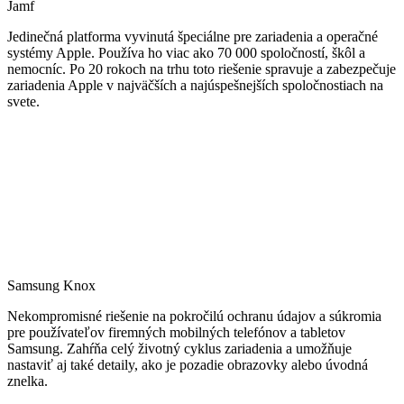
Jamf
Jedinečná platforma vyvinutá špeciálne pre zariadenia a operačné
systémy Apple. Používa ho viac ako 70 000 spoločností, škôl a
nemocníc. Po 20 rokoch na trhu toto riešenie spravuje a zabezpečuje
zariadenia Apple v najväčších a najúspešnejších spoločnostiach na
svete.
Samsung Knox
Nekompromisné riešenie na pokročilú ochranu údajov a súkromia
pre používateľov firemných mobilných telefónov a tabletov
Samsung. Zahŕňa celý životný cyklus zariadenia a umožňuje
nastaviť aj také detaily, ako je pozadie obrazovky alebo úvodná
znelka.