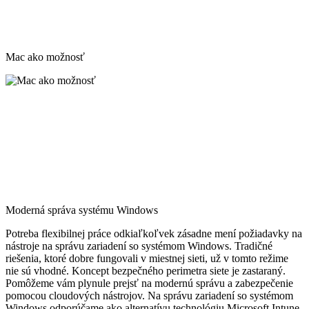
Mac ako možnosť
Moderná správa systému Windows
Potreba flexibilnej práce odkiaľkoľvek zásadne mení požiadavky na
nástroje na správu zariadení so systémom Windows. Tradičné
riešenia, ktoré dobre fungovali v miestnej sieti, už v tomto režime
nie sú vhodné. Koncept bezpečného perimetra siete je zastaraný.
Pomôžeme vám plynule prejsť na modernú správu a zabezpečenie
pomocou cloudových nástrojov. Na správu zariadení so systémom
Windows odporúčame ako alternatívu technológiu Microsoft Intune