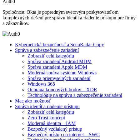
Auth0
Spoločnosť Okta je popredným svetovým poskytovateľom
komplexných riešení pre správu identít a riadenie prístupu pre firmy
a zákazníkov.
Kybernetická bezpečnosť a SecuRadar Copy
Správa a zabezpečenie zariadení
Zobraziť celú kategóriu
Správa zariadení Android MDM
Správa zariadení Apple MDM
Moderná správa systému Windows
Správa priemyselných zariadení
Windows 365
Ochrana koncových bodov – XDR
Technológie na správu a zabezpečenie zariadení
Mac ako možnosť
Správa identít a riadenie prístupu
Zobraziť celú kategóriu
Zero Trust koncept
Moderná identita – IAM
Bezpečný vzdialený prístup
Bezpečný prístup na internet – SWG