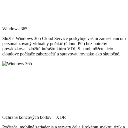
Windows 365
Služba Windows 365 Cloud Service poskytuje vašim zamestnancom
personalizovaný virtuálny počítač (Cloud PC) bez potreby
prevádzkovať zložitú infraštruktúru VDI. S nami môžete tieto
cloudové počítače zabezpečiť a spravovať rovnako ako skutočné.
Ochrana koncových bodov – XDR
Počítače, mobilné zariadenia a servery čelia širokému spektru rizík a