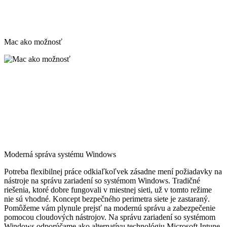
Mac ako možnosť
Moderná správa systému Windows
Potreba flexibilnej práce odkiaľkoľvek zásadne mení požiadavky na
nástroje na správu zariadení so systémom Windows. Tradičné
riešenia, ktoré dobre fungovali v miestnej sieti, už v tomto režime
nie sú vhodné. Koncept bezpečného perimetra siete je zastaraný.
Pomôžeme vám plynule prejsť na modernú správu a zabezpečenie
pomocou cloudových nástrojov. Na správu zariadení so systémom
Windows odporúčame ako alternatívu technológiu Microsoft Intune