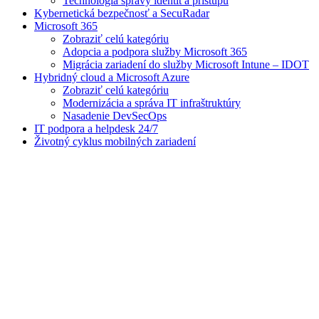
Technológia správy identít a prístupu
Kybernetická bezpečnosť a SecuRadar
Microsoft 365
Zobraziť celú kategóriu
Adopcia a podpora služby Microsoft 365
Migrácia zariadení do služby Microsoft Intune – IDOT
Hybridný cloud a Microsoft Azure
Zobraziť celú kategóriu
Modernizácia a správa IT infraštruktúry
Nasadenie DevSecOps
IT podpora a helpdesk 24/7
Životný cyklus mobilných zariadení