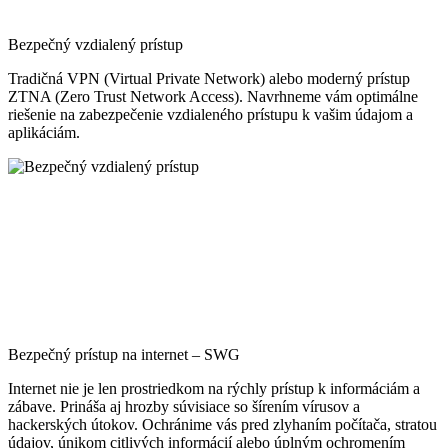
Bezpečný vzdialený prístup
Tradičná VPN (Virtual Private Network) alebo moderný prístup
ZTNA (Zero Trust Network Access). Navrhneme vám optimálne
riešenie na zabezpečenie vzdialeného prístupu k vašim údajom a
aplikáciám.
Bezpečný prístup na internet – SWG
Internet nie je len prostriedkom na rýchly prístup k informáciám a
zábave. Prináša aj hrozby súvisiace so šírením vírusov a
hackerských útokov. Ochránime vás pred zlyhaním počítača, stratou
údajov, únikom citlivých informácií alebo úplným ochromením