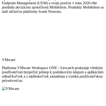
Endpoint Management (UEM) a svoju pozíciu v roku 2020 ešte
posilnila akvizíciou spoločnosti MobileIron. Produkty MobileIron sa
stali súčasťou platformy Ivanti Neurons.
VMware
Platforma VMware Workspace ONE / Airwatch poskytuje všetkým
používateľom bezpečný prístup k podnikovým údajom a aplikáciám
odkiaľkoľvek a z akéhokoľvek zariadenia a vyniká používateľskou
prívetivosťou.